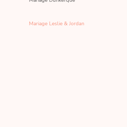
Mariage Dunkerque
Navigation
Mariage Leslie & Jordan
de
l’article