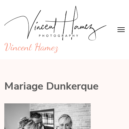
Aller
au
contenu
(Pressez
Entrée)
Vincent Hamez
Mariage Dunkerque