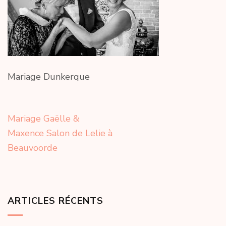
Mariage Dunkerque
Navigation
Mariage Gaëlle &
de
Maxence Salon de Lelie à
l’article
Beauvoorde
ARTICLES RÉCENTS