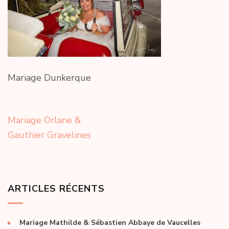
Mariage Dunkerque
Navigation
Mariage Orlane &
de
Gauthier Gravelines
l’article
ARTICLES RÉCENTS
Mariage Mathilde & Sébastien Abbaye de Vaucelles