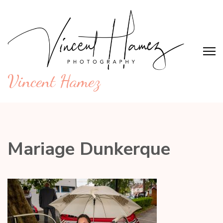
Aller
au
contenu
(Pressez
Entrée)
Vincent Hamez
Mariage Dunkerque