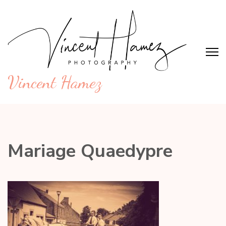
Aller
au
contenu
(Pressez
Entrée)
Vincent Hamez
Mariage Quaedypre